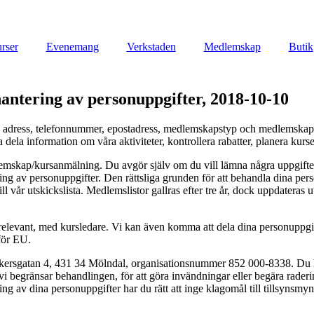
rser
Evenemang
Verkstaden
Medlemskap
Butik
ntering av personuppgifter, 2018-10-10
adress, telefonnummer, epostadress, medlemskapstyp och medlemskapsår 
 dela information om våra aktiviteter, kontrollera rabatter, planera ku
medlemskap/kursanmälning. Du avgör själv om du vill lämna några uppgift
ndling av personuppgifter. Den rättsliga grunden för att behandla dina p
ll vår utskickslista. Medlemslistor gallras efter tre år, dock uppdateras 
levant, med kursledare. Vi kan även komma att dela dina personuppgifter m
nför EU.
rsgatan 4, 431 34 Mölndal, organisationsnummer 852 000-8338. Du har 
att vi begränsar behandlingen, för att göra invändningar eller begära rade
av dina personuppgifter har du rätt att inge klagomål till tillsynsmy