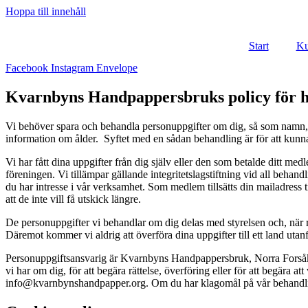
Hoppa till innehåll
Start
Ku
Facebook
Instagram
Envelope
Kvarnbyns Handpappersbruks policy för ha
Vi behöver spara och behandla personuppgifter om dig, så som namn, 
information om ålder. Syftet med en sådan behandling är för att kunna
Vi har fått dina uppgifter från dig själv eller den som betalde ditt 
föreningen. Vi tillämpar gällande integritetslagstiftning vid all beha
du har intresse i vår verksamhet. Som medlem tillsätts din mailadress ti
att de inte vill få utskick längre.
De personuppgifter vi behandlar om dig delas med styrelsen och, när re
Däremot kommer vi aldrig att överföra dina uppgifter till ett land uta
Personuppgiftsansvarig är Kvarnbyns Handpappersbruk, Norra Forsåke
vi har om dig, för att begära rättelse, överföring eller för att begära 
info@kvarnbynshandpapper.org. Om du har klagomål på vår behandling 