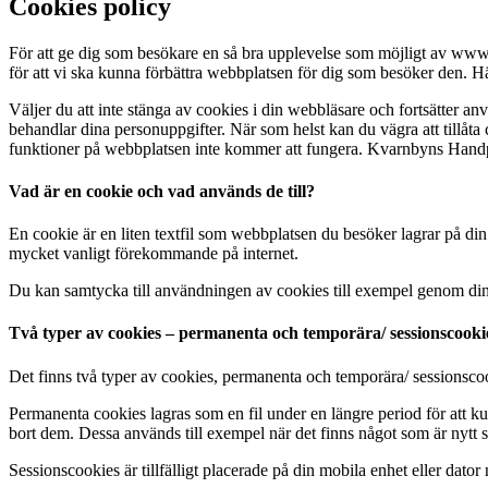
Cookies policy
För att ge dig som besökare en så bra upplevelse som möjligt av www
för att vi ska kunna förbättra webbplatsen för dig som besöker den. 
Väljer du att inte stänga av cookies i din webbläsare och fortsätter
behandlar dina personuppgifter. När som helst kan du vägra att tillåta c
funktioner på webbplatsen inte kommer att fungera. Kvarnbyns Hand
Vad är en cookie och vad används de till?
En cookie är en liten textfil som webbplatsen du besöker lagrar på din 
mycket vanligt förekommande på internet.
Du kan samtycka till användningen av cookies till exempel genom din w
Två typer av cookies – permanenta och temporära/ sessionscooki
Det finns två typer av cookies, permanenta och temporära/ sessionsco
Permanenta cookies lagras som en fil under en längre period för att kun
bort dem. Dessa används till exempel när det finns något som är nytt
Sessionscookies är tillfälligt placerade på din mobila enhet eller dato