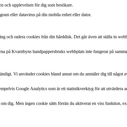
ten och upplevelsen för dig som besökare.
ogram eller datavirus på din mobila enhet eller dator.
ning och radera cookies från din hårddisk. Det går även att ställa in we
tionerna på Kvarnbyns handpappersbruks webbplats inte fungerar på samm
t. Vi använder cookies bland annat om du anmäler dig till något av våra
elvis Google Analytics som är ett statistikverktyg för att utvärdera 
r om dig. Men ingen cookie sätts förrän du aktiverat en viss funktion, ex