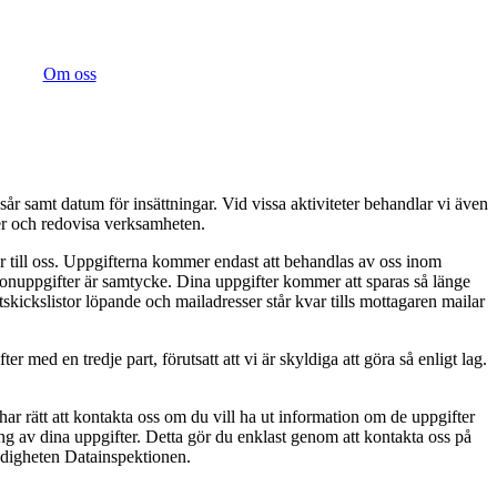
Om oss
samt datum för insättningar. Vid vissa aktiviteter behandlar vi även
rser och redovisa verksamheten.
er till oss. Uppgifterna kommer endast att behandlas av oss inom
ersonuppgifter är samtycke. Dina uppgifter kommer att sparas så länge
utskickslistor löpande och mailadresser står kvar tills mottagaren mailar
ed en tredje part, förutsatt att vi är skyldiga att göra så enligt lag.
rätt att kontakta oss om du vill ha ut information om de uppgifter
ring av dina uppgifter. Detta gör du enklast genom att kontakta oss på
ndigheten Datainspektionen.