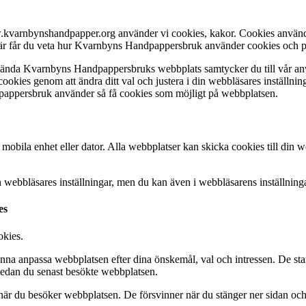
.kvarnbynshandpapper.org använder vi cookies, kakor. Cookies används f
Här får du veta hur Kvarnbyns Handpappersbruk använder cookies och på 
 använda Kvarnbyns Handpappersbruks webbplats samtycker du till vår a
ookies genom att ändra ditt val och justera i din webbläsares inställning
pappersbruk använder så få cookies som möjligt på webbplatsen.
mobila enhet eller dator. Alla webbplatser kan skicka cookies till din w
ebbläsares inställningar, men du kan även i webbläsarens inställningar
es
okies.
na anpassa webbplatsen efter dina önskemål, val och intressen. De stanna
 sedan du senast besökte webbplatsen.
r när du besöker webbplatsen. De försvinner när du stänger ner sidan och