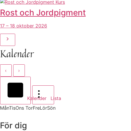
Kurs
Rost och Jordpigment
17 – 18 oktober 2026
Kalender
‹
›
Kalender
Lista
Mån
Tis
Ons
Tor
Fre
Lör
Sön
För dig