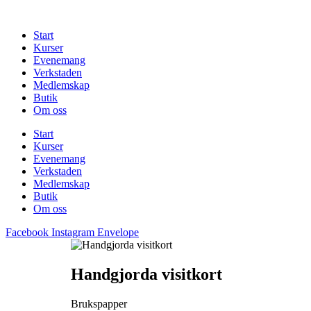
Hoppa
till
Start
innehåll
Kurser
Evenemang
Verkstaden
Medlemskap
Butik
Om oss
Start
Kurser
Evenemang
Verkstaden
Medlemskap
Butik
Om oss
Facebook
Instagram
Envelope
Handgjorda visitkort
Brukspapper