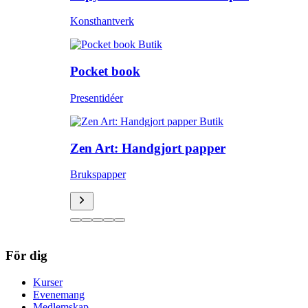
Konsthantverk
Butik
Pocket book
Presentidéer
Butik
Zen Art: Handgjort papper
Brukspapper
För dig
Kurser
Evenemang
Medlemskap